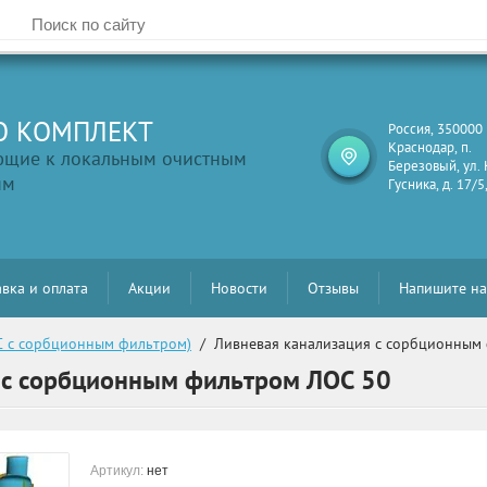
О КОМПЛЕКТ
Россия, 350000 
Краснодар, п.
ющие к локальным очистным
Березовый, ул.
ям
Гусника, д. 17/5
вка и оплата
Акции
Новости
Отзывы
Напишите н
С с сорбционным фильтром)
  /  Ливневая канализация с сорбционны
 с сорбционным фильтром ЛОС 50
Артикул:
нет